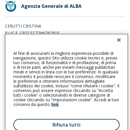
Agenzia Generale di ALBA
CERUTTI CRISTINA
P.I./C.F. CRTCST77H67B791E
Iscr. RUI n.:A000080484 del 19/02/2007
Al fine di assicurarti la migliore esperienza possibile di
0173440334
0173440334
navigazione, questo Sito utilizza cookie tecnici e, previo
tuo consenso, di funzionalità e di profilazione, di prima
alba@cattolica.it
e di terze parti, anche per inviarti messaggi pubblicitari
mirati e servizi in linea con le tue preferenze. In qualsiasi
momento è possibile revocare il consenso, modificare
cristinacerutti@pec.it
le preferenze e ottenere informazioni dettagliate
sull’utilizzo dei cookie, incluso “come rifiutare i cookie". Il
consenso può essere espresso cliccando su “Accetta
tutti i cookie” o selezionando le diverse categorie di
L’intermediario è soggetto al controllo dell’IVASS. Consulta il
cookie cliccando su “Impostazioni cookie”. Accedi ai tuoi
Registro RUI al seguente
link
consensi da questo
link
Privacy
|
Cookie
|
Il Gruppo Generali
Rifiuta tutti
Reclami
|
Note legali
|
Accessibilità