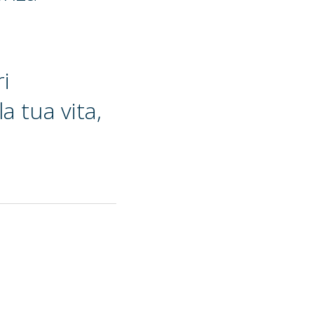
ri
a tua vita,