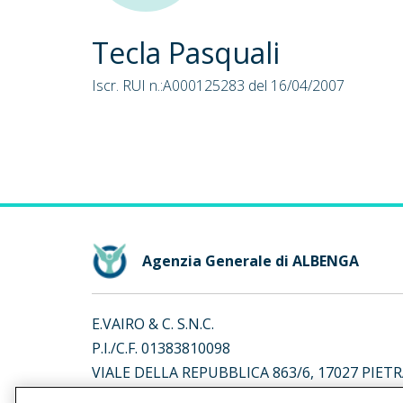
Tecla Pasquali
Iscr. RUI n.:A000125283 del 16/04/2007
Agenzia Generale di ALBENGA
E.VAIRO & C. S.N.C.
P.I./C.F. 01383810098
VIALE DELLA REPUBBLICA 863/6, 17027 PIETR
Iscr. RUI n.:A000184453 del 11/05/2007