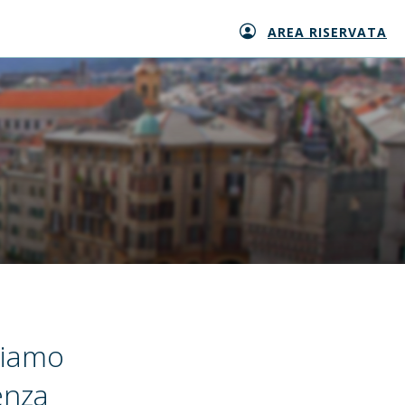
AREA RISERVATA
siamo
enza