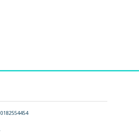
0182554454
t