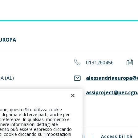
EUROPA
0131260456
A (AL)
alessandriaeuropa@c
assiproject@pec.cgn.
ASS. Consulta il Registro RUI
ione, questo Sito utilizza cookie
, di prima e di terze parti, anche per
ue preferenze. In qualsiasi momento è
enere informazioni dettagliate
consenso può essere espresso cliccando
 di cookie cliccando su “Impostazioni
ali
|
Reclami
|
Note legali
|
Accessibilità