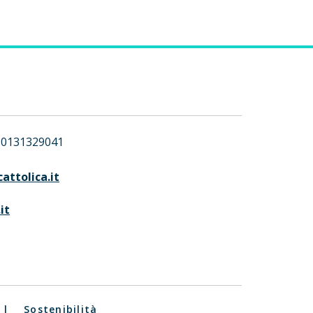
0131329041
attolica.it
it
|
Sostenibilità