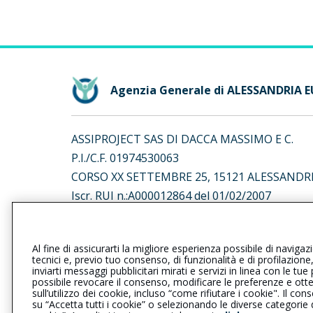
Agenzia Generale di ALESSANDRIA 
ASSIPROJECT SAS DI DACCA MASSIMO E C.
P.I./C.F. 01974530063
CORSO XX SETTEMBRE 25, 15121 ALESSANDRI
Iscr. RUI n.:A000012864 del 01/02/2007
L’intermediario è soggetto al controllo dell’IV
Al fine di assicurarti la migliore esperienza possibile di navigaz
al seguente
link
tecnici e, previo tuo consenso, di funzionalità e di profilazione
inviarti messaggi pubblicitari mirati e servizi in linea con le t
possibile revocare il consenso, modificare le preferenze e ott
sull’utilizzo dei cookie, incluso “come rifiutare i cookie". Il 
su “Accetta tutti i cookie” o selezionando le diverse categorie
Privacy
|
Cookie
|
Il Gruppo Gener