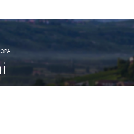
ROPA
i