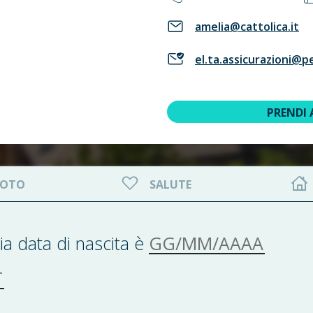
amelia@cattolica.it
el.ta.assicurazioni@pe
PRENDI
OTO
SALUTE
GG/MM/AAAA
ia data di nascita è