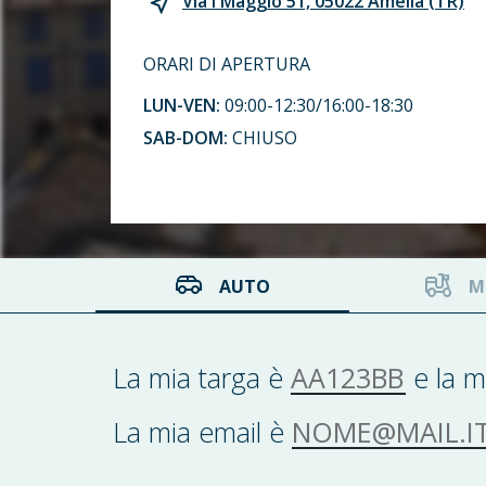
Via I Maggio 51, 05022 Amelia (TR)
ORARI DI APERTURA
LUN-VEN:
09:00-12:30/16:00-18:30
SAB-DOM:
CHIUSO
AUTO
M
AA123BB
La mia targa è
e la m
NOME@MAIL.IT
La mia email è