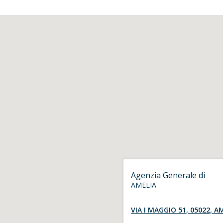
Agenzia Generale di
AMELIA
VIA I MAGGIO 51, 05022, A