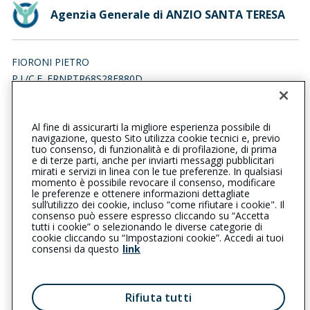
Agenzia Generale di ANZIO SANTA TERESA
FIORONI PIETRO
P.I./C.F. FRNPTR68S28F880D
Iscr. RUI n.:A000182524 del 11/05/2007
Al fine di assicurarti la migliore esperienza possibile di
069846693
0681151667
navigazione, questo Sito utilizza cookie tecnici e, previo
tuo consenso, di funzionalità e di profilazione, di prima
anziosantateresa@cattolica.it
e di terze parti, anche per inviarti messaggi pubblicitari
mirati e servizi in linea con le tue preferenze. In qualsiasi
momento è possibile revocare il consenso, modificare
fio.pie@pec.it
le preferenze e ottenere informazioni dettagliate
sull’utilizzo dei cookie, incluso “come rifiutare i cookie". Il
consenso può essere espresso cliccando su “Accetta
tutti i cookie” o selezionando le diverse categorie di
L’intermediario è soggetto al controllo dell’IVASS. Consulta il
cookie cliccando su “Impostazioni cookie”. Accedi ai tuoi
Registro RUI al seguente
link
consensi da questo
link
Privacy
|
Cookie
|
Il Gruppo Generali
Rifiuta tutti
Reclami
|
Note legali
|
Accessibilità