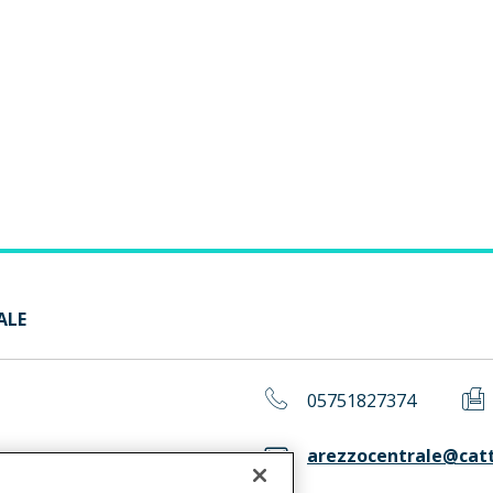
a
ALE
05751827374
arezzocentrale@catto