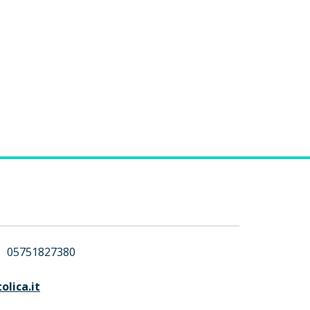
05751827380
lica.it