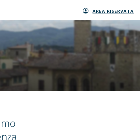
AREA RISERVATA
iamo
enza