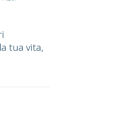
ri
a tua vita,