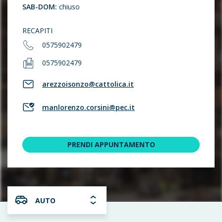
SAB-DOM:
chiuso
RECAPITI
0575902479
0575902479
arezzoisonzo@cattolica.it
manlorenzo.corsini@pec.it
PRENDI APPUNTAMENTO
AUTO