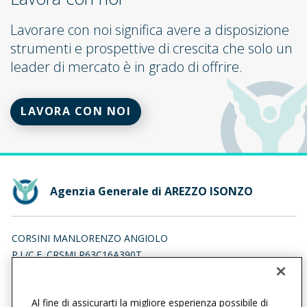
Lavorare con noi significa avere a disposizione
strumenti e prospettive di crescita che solo un
leader di mercato è in grado di offrire.
LAVORA CON NOI
Agenzia Generale di AREZZO ISONZO
CORSINI MANLORENZO ANGIOLO
P.I./C.F. CRSMLR63C16A390T
Iscr. RUI n.:A000122490 del 12/03/2007
Al fine di assicurarti la migliore esperienza possibile di
0575902479
0575902479