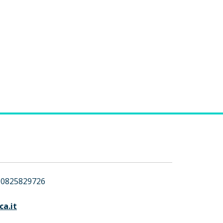
0825829726
ca.it