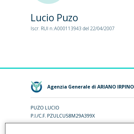
Lucio Puzo
Iscr. RUI n.:A000113943 del 22/04/2007
Agenzia Generale di ARIANO IRPINO
PUZO LUCIO
P.I./C.F. PZULCU58M29A399X
Iscr. RUI n.:A000113943 del 22/04/2007