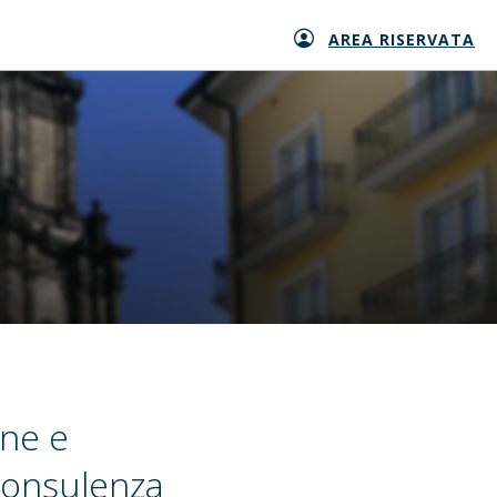
AREA RISERVATA
ne e
 consulenza