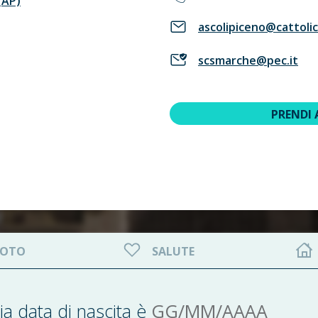
(AP)
ascolipiceno@cattolic
scsmarche@pec.it
PRENDI
OTO
SALUTE
GG/MM/AAAA
ia data di nascita è