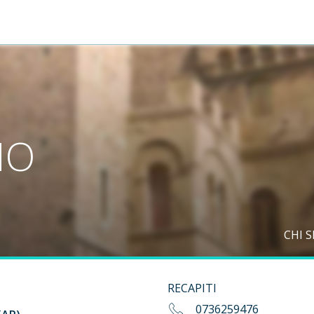
NO
CHI 
RECAPITI
0736259476