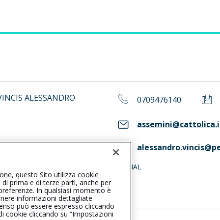
 VINCIS ALESSANDRO
0709476140
assemini@cattolica.i
alessandro.vincis@pe
ASS. Consulta il Registro RUI
SOCIAL
ione, questo Sito utilizza cookie
, di prima e di terze parti, anche per
ue preferenze. In qualsiasi momento è
enere informazioni dettagliate
consenso può essere espresso cliccando
 di cookie cliccando su “Impostazioni