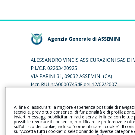
Agenzia Generale di ASSEMINI
ALESSANDRO VINCIS ASSICURAZIONI SAS DI
P.I./C.F. 02263420925
VIA PARINI 31, 09032 ASSEMINI (CA)
Iscr. RUI n.:A000074548 del 12/02/2007
L’intermediario è soggetto al controllo dell’IV
Al fine di assicurarti la migliore esperienza possibile di navigaz
al seguente
link
tecnici e, previo tuo consenso, di funzionalità e di profilazione
inviarti messaggi pubblicitari mirati e servizi in linea con le t
possibile revocare il consenso, modificare le preferenze e ott
sull’utilizzo dei cookie, incluso “come rifiutare i cookie". Il 
su “Accetta tutti i cookie” o selezionando le diverse categorie