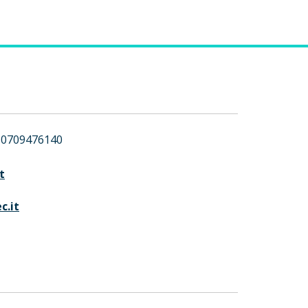
0709476140
t
c.it