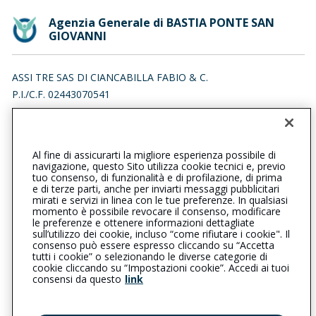
Agenzia Generale di BASTIA PONTE SAN
GIOVANNI
ASSI TRE SAS DI CIANCABILLA FABIO & C.
P.I./C.F. 02443070541
VIA POZZOLO 15, 06084 BETTONA (PG)
Iscr. RUI n.:A000081268 del 26/02/2007
Al fine di assicurarti la migliore esperienza possibile di
0758011180
0758011180
navigazione, questo Sito utilizza cookie tecnici e, previo
tuo consenso, di funzionalità e di profilazione, di prima
bastiapontesangiovanni@cattolica.it
e di terze parti, anche per inviarti messaggi pubblicitari
mirati e servizi in linea con le tue preferenze. In qualsiasi
momento è possibile revocare il consenso, modificare
pec.assitre@pec.it
le preferenze e ottenere informazioni dettagliate
sull’utilizzo dei cookie, incluso “come rifiutare i cookie". Il
consenso può essere espresso cliccando su “Accetta
tutti i cookie” o selezionando le diverse categorie di
L’intermediario è soggetto al controllo dell’IVASS. Consulta il
cookie cliccando su “Impostazioni cookie”. Accedi ai tuoi
Registro RUI al seguente
link
consensi da questo
link