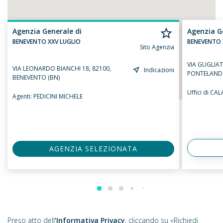
Agenzia Generale di
Agenzia G
BENEVENTO XXV LUGLIO
BENEVENTO 
Sito Agenzia
VIA GUGLIAT
VIA LEONARDO BIANCHI 18, 82100,
Indicazioni
PONTELAND
BENEVENTO (BN)
Uffici di C
Agenti:
PEDICINI MICHELE
AGENZIA SELEZIONATA
Preso atto dell
’Informativa Privacy
, cliccando su «Richiedi