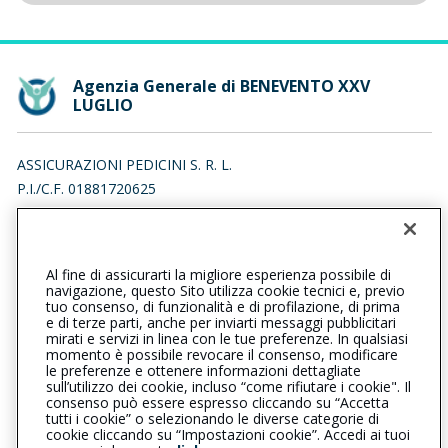
Agenzia Generale di BENEVENTO XXV
LUGLIO
ASSICURAZIONI PEDICINI S. R. L.
P.I./C.F. 01881720625
VIA LEONARDO BIANCHI 18, 82100 BENEVENTO (BN)
Iscr. RUI n.:A000791845 del 08/09/2025
Al fine di assicurarti la migliore esperienza possibile di
082421930
082421801
navigazione, questo Sito utilizza cookie tecnici e, previo
tuo consenso, di funzionalità e di profilazione, di prima
beneventoxxvluglio@cattolica.it
e di terze parti, anche per inviarti messaggi pubblicitari
mirati e servizi in linea con le tue preferenze. In qualsiasi
momento è possibile revocare il consenso, modificare
assicurazionipedicinisrl@pec.it
le preferenze e ottenere informazioni dettagliate
sull’utilizzo dei cookie, incluso “come rifiutare i cookie". Il
consenso può essere espresso cliccando su “Accetta
tutti i cookie” o selezionando le diverse categorie di
L’intermediario è soggetto al controllo dell’IVASS. Consulta il
cookie cliccando su “Impostazioni cookie”. Accedi ai tuoi
Registro RUI al seguente
link