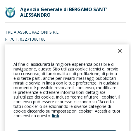
Agenzia Generale di BERGAMO SANT'
ALESSANDRO
TRE A ASSICURAZIONI S.R.L.
P.I./C.F. 03271360160
VIA JACOPO PALMA IL VECCHIO 73, 24122 BERGAMO (BG)
Iscr. RUI n.:A000186174 del 16/04/2007
Al fine di assicurarti la migliore esperienza possibile di
035210126
035219511
navigazione, questo Sito utilizza cookie tecnici e, previo
tuo consenso, di funzionalità e di profilazione, di prima
bergamosantalessandro@cattolica.it
e di terze parti, anche per inviarti messaggi pubblicitari
mirati e servizi in linea con le tue preferenze. In qualsiasi
momento è possibile revocare il consenso, modificare
treaassicurazionisas@cert.synext.it
le preferenze e ottenere informazioni dettagliate
sull’utilizzo dei cookie, incluso “come rifiutare i cookie". Il
consenso può essere espresso cliccando su “Accetta
tutti i cookie” o selezionando le diverse categorie di
L’intermediario è soggetto al controllo dell’IVASS. Consulta il
cookie cliccando su “Impostazioni cookie”. Accedi ai tuoi
Registro RUI al seguente
link
consensi da questo
link