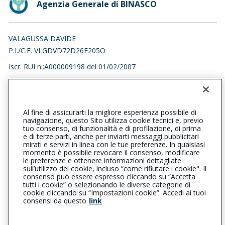
Agenzia Generale di BINASCO
VALAGUSSA DAVIDE
P.I./C.F. VLGDVD72D26F205O
Iscr. RUI n.:A000009198 del 01/02/2007
029055565
029052666
binasco@cattolica.it
Al fine di assicurarti la migliore esperienza possibile di
navigazione, questo Sito utilizza cookie tecnici e, previo
valagussadavide@lamiapec.it
tuo consenso, di funzionalità e di profilazione, di prima
e di terze parti, anche per inviarti messaggi pubblicitari
mirati e servizi in linea con le tue preferenze. In qualsiasi
SOCIAL
momento è possibile revocare il consenso, modificare
le preferenze e ottenere informazioni dettagliate
sull’utilizzo dei cookie, incluso “come rifiutare i cookie". Il
consenso può essere espresso cliccando su “Accetta
tutti i cookie” o selezionando le diverse categorie di
L’intermediario è soggetto al controllo dell’IVASS. Consulta il
cookie cliccando su “Impostazioni cookie”. Accedi ai tuoi
Registro RUI al seguente
link
consensi da questo
link