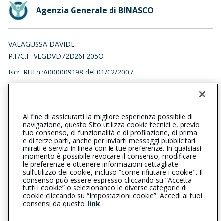
Agenzia Generale di BINASCO
VALAGUSSA DAVIDE
P.I./C.F. VLGDVD72D26F205O
Iscr. RUI n.:A000009198 del 01/02/2007
029055565
029052666
binasco@cattolica.it
Al fine di assicurarti la migliore esperienza possibile di
navigazione, questo Sito utilizza cookie tecnici e, previo
valagussadavide@lamiapec.it
tuo consenso, di funzionalità e di profilazione, di prima
e di terze parti, anche per inviarti messaggi pubblicitari
mirati e servizi in linea con le tue preferenze. In qualsiasi
SOCIAL
momento è possibile revocare il consenso, modificare
le preferenze e ottenere informazioni dettagliate
sull’utilizzo dei cookie, incluso “come rifiutare i cookie". Il
consenso può essere espresso cliccando su “Accetta
tutti i cookie” o selezionando le diverse categorie di
L’intermediario è soggetto al controllo dell’IVASS. Consulta il
cookie cliccando su “Impostazioni cookie”. Accedi ai tuoi
Registro RUI al seguente
link
consensi da questo
link