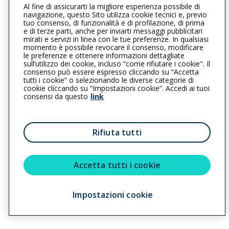
Al fine di assicurarti la migliore esperienza possibile di
0523960097
0523963538
navigazione, questo Sito utilizza cookie tecnici e, previo
tuo consenso, di funzionalità e di profilazione, di prima
bobbio@cattolica.it
e di terze parti, anche per inviarti messaggi pubblicitari
mirati e servizi in linea con le tue preferenze. In qualsiasi
momento è possibile revocare il consenso, modificare
vallaassicurazioni@legalmail.it
le preferenze e ottenere informazioni dettagliate
sull’utilizzo dei cookie, incluso “come rifiutare i cookie". Il
consenso può essere espresso cliccando su “Accetta
tutti i cookie” o selezionando le diverse categorie di
L’intermediario è soggetto al controllo dell’IVASS. Consulta il
cookie cliccando su “Impostazioni cookie”. Accedi ai tuoi
Registro RUI al seguente
link
consensi da questo
link
Privacy
|
Cookie
|
Il Gruppo Generali
Rifiuta tutti
Reclami
|
Note legali
|
Accessibilità
Sostenibilità
Accetta tutti i cookie
Impostazioni cookie
Copyright © 2023 - Cattolica Assicurazioni è un marchio commerciale di
Generali Italia S.p.A. - Partita IVA del Gruppo Assicurazioni Generali S.p.A.
01333550323