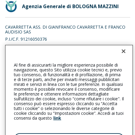
Agenzia Generale di BOLOGNA MAZZINI
CAVARRETTA ASS. DI GIANFRANCO CAVARRETTA E FRANCO
AUDISIO SAS
P.I./C.F. 91216050376
VIA GIUSEPPE MAZZINI 146/2, 40138 BOLOGNA (BO)
Iscr. RUI n.:A000132311 del 19/03/2007
Al fine di assicurarti la migliore esperienza possibile di
051563151
051562568
navigazione, questo Sito utilizza cookie tecnici e, previo
tuo consenso, di funzionalità e di profilazione, di prima
bolognamazzini@cattolica.it
e di terze parti, anche per inviarti messaggi pubblicitari
mirati e servizi in linea con le tue preferenze. In qualsiasi
momento è possibile revocare il consenso, modificare
bologna@pec.cavarrettaassicurazioni.it
le preferenze e ottenere informazioni dettagliate
sull’utilizzo dei cookie, incluso “come rifiutare i cookie". Il
consenso può essere espresso cliccando su “Accetta
tutti i cookie” o selezionando le diverse categorie di
L’intermediario è soggetto al controllo dell’IVASS. Consulta il
cookie cliccando su “Impostazioni cookie”. Accedi ai tuoi
Registro RUI al seguente
link
consensi da questo
link
Privacy
|
Cookie
|
Il Gruppo Generali