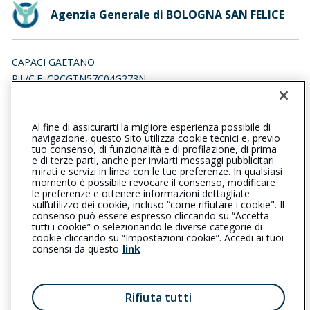
Agenzia Generale di BOLOGNA SAN FELICE
CAPACI GAETANO
P.I./C.F. CPCGTN57C04G273N
Iscr. RUI n.:A000161956 del 16/04/2007
Al fine di assicurarti la migliore esperienza possibile di
051550107
051554550
navigazione, questo Sito utilizza cookie tecnici e, previo
tuo consenso, di funzionalità e di profilazione, di prima
bolognasanfelice@cattolica.it
e di terze parti, anche per inviarti messaggi pubblicitari
mirati e servizi in linea con le tue preferenze. In qualsiasi
momento è possibile revocare il consenso, modificare
capaci@pec.it
le preferenze e ottenere informazioni dettagliate
sull’utilizzo dei cookie, incluso “come rifiutare i cookie". Il
consenso può essere espresso cliccando su “Accetta
tutti i cookie” o selezionando le diverse categorie di
L’intermediario è soggetto al controllo dell’IVASS. Consulta il
cookie cliccando su “Impostazioni cookie”. Accedi ai tuoi
Registro RUI al seguente
link
consensi da questo
link
Privacy
|
Cookie
|
Il Gruppo Generali
Rifiuta tutti
Reclami
|
Note legali
|
Accessibilità