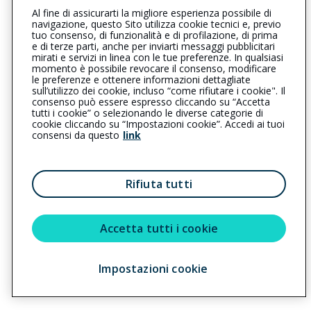
Al fine di assicurarti la migliore esperienza possibile di
051537322
051537336
navigazione, questo Sito utilizza cookie tecnici e, previo
tuo consenso, di funzionalità e di profilazione, di prima
bolognasangiorgiodipiano@cattolica.it
e di terze parti, anche per inviarti messaggi pubblicitari
mirati e servizi in linea con le tue preferenze. In qualsiasi
momento è possibile revocare il consenso, modificare
assicai@pec.agritel.it
le preferenze e ottenere informazioni dettagliate
sull’utilizzo dei cookie, incluso “come rifiutare i cookie". Il
consenso può essere espresso cliccando su “Accetta
tutti i cookie” o selezionando le diverse categorie di
L’intermediario è soggetto al controllo dell’IVASS. Consulta il
cookie cliccando su “Impostazioni cookie”. Accedi ai tuoi
Registro RUI al seguente
link
consensi da questo
link
Privacy
|
Cookie
|
Il Gruppo Generali
Rifiuta tutti
Reclami
|
Note legali
|
Accessibilità
Sostenibilità
Accetta tutti i cookie
Copyright © 2023 - Cattolica Assicurazioni è un marchio commerciale di
Impostazioni cookie
Generali Italia S.p.A. - Partita IVA del Gruppo Assicurazioni Generali S.p.A.
01333550323