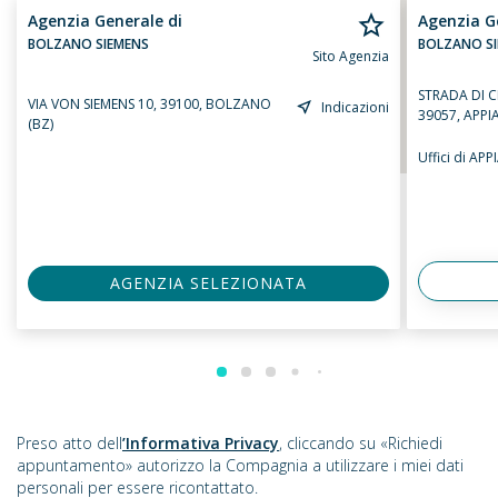
Agenzia Generale di
Agenzia G
BOLZANO SIEMENS
BOLZANO S
Sito Agenzia
STRADA DI 
VIA VON SIEMENS 10, 39100, BOLZANO
Indicazioni
39057, APPI
(BZ)
Uffici di AP
AGENZIA SELEZIONATA
Preso atto dell
’Informativa Privacy
, cliccando su «Richiedi
appuntamento» autorizzo la Compagnia a utilizzare i miei dati
personali per essere ricontattato.