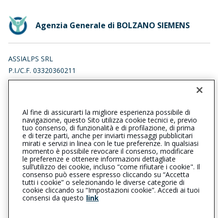
Agenzia Generale di BOLZANO SIEMENS
ASSIALPS SRL
P.I./C.F. 03320360211
VIA VON SIEMENS 10, 39100 BOLZANO (BZ)
Iscr. RUI n.:A000804856 del 17/12/2025
Al fine di assicurarti la migliore esperienza possibile di
0471926910
navigazione, questo Sito utilizza cookie tecnici e, previo
tuo consenso, di funzionalità e di profilazione, di prima
bolzanosiemens@cattolica.it
e di terze parti, anche per inviarti messaggi pubblicitari
mirati e servizi in linea con le tue preferenze. In qualsiasi
momento è possibile revocare il consenso, modificare
assialps@legalmail.it
le preferenze e ottenere informazioni dettagliate
sull’utilizzo dei cookie, incluso “come rifiutare i cookie". Il
consenso può essere espresso cliccando su “Accetta
tutti i cookie” o selezionando le diverse categorie di
L’intermediario è soggetto al controllo dell’IVASS. Consulta il
cookie cliccando su “Impostazioni cookie”. Accedi ai tuoi
Registro RUI al seguente
link
consensi da questo
link