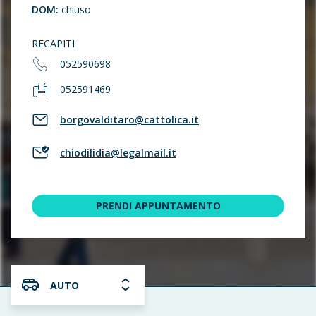
DOM:
chiuso
RECAPITI
052590698
052591469
borgovalditaro@cattolica.it
chiodilidia@legalmail.it
PRENDI APPUNTAMENTO
AUTO