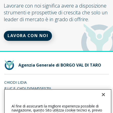
Lavorare con noi significa avere a disposizione
strumenti e prospettive di crescita che solo un
leader di mercato è in grado di offrire.
LAVORA CON NOI
Agenzia Generale di BORGO VAL DI TARO
CHIODI LIDIA
P.I./C.F. CHDLDI56M55E070J
Iscr. RUI n.:A000159281 del 16/04/2007
Al fine di assicurarti la migliore esperienza possibile di
052590698
052591469
navigazione, questo Sito utilizza cookie tecnici e, previo