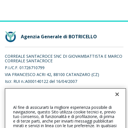
Agenzia Generale di BOTRICELLO
CORREALE SANTACROCE SNC DI GIOVAMBATTISTA E MARCO
CORREALE SANTACROCE
P.I./C.F. 01726710799
VIA FRANCESCO ACRI 42, 88100 CATANZARO (CZ)
Iscr. RUI n.:A000140122 del 16/04/2007
0961741189
botricello@cattolica.it
Al fine di assicurarti la migliore esperienza possibile di
navigazione, questo Sito utilizza cookie tecnici e, previo
cattolica.catanzaro@pec.it
tuo consenso, di funzionalità e di profilazione, di prima
e di terze parti, anche per inviarti messaggi pubblicitari
mirati e servizi in linea con le tue preferenze. In qualsiasi
SOCIAL