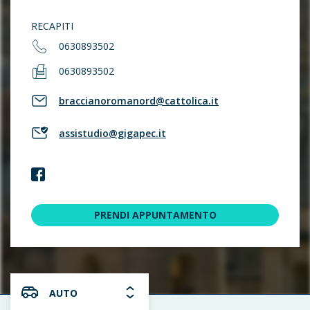
RECAPITI
0630893502
0630893502
braccianoromanord@cattolica.it
assistudio@gigapec.it
PRENDI APPUNTAMENTO
AUTO