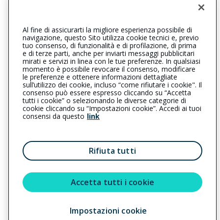
0630893502
0630893502
braccianoromanord@cattolica.it
Al fine di assicurarti la migliore esperienza possibile di
navigazione, questo Sito utilizza cookie tecnici e, previo
assistudio@gigapec.it
tuo consenso, di funzionalità e di profilazione, di prima
e di terze parti, anche per inviarti messaggi pubblicitari
mirati e servizi in linea con le tue preferenze. In qualsiasi
SOCIAL
momento è possibile revocare il consenso, modificare
le preferenze e ottenere informazioni dettagliate
sull’utilizzo dei cookie, incluso “come rifiutare i cookie". Il
consenso può essere espresso cliccando su “Accetta
tutti i cookie” o selezionando le diverse categorie di
L’intermediario è soggetto al controllo dell’IVASS. Consulta il
cookie cliccando su “Impostazioni cookie”. Accedi ai tuoi
Registro RUI al seguente
link
consensi da questo
link
Privacy
|
Cookie
|
Il Gruppo Generali
Rifiuta tutti
Reclami
|
Note legali
|
Accessibilità
Sostenibilità
Accetta tutti i cookie
Copyright © 2023 - Cattolica Assicurazioni è un marchio commerciale di
Impostazioni cookie
Generali Italia S.p.A. - Partita IVA del Gruppo Assicurazioni Generali S.p.A.