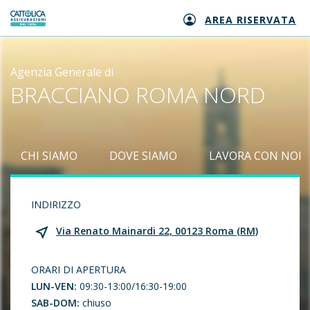
AREA RISERVATA
Generali logo
Agenzia Generale di
BRACCIANO ROMA NORD
CHI SIAMO
DOVE SIAMO
LAVORA CON NOI
INDIRIZZO
Via Renato Mainardi 22, 00123 Roma (RM)
ORARI DI APERTURA
LUN-VEN:
09:30-13:00/16:30-19:00
SAB-DOM:
chiuso