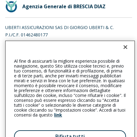
Agenzia Generale di BRESCIA DIAZ
UBERTI ASSICURAZIONI SAS DI GIORGIO UBERTI & C.
P.I./C.F. 01462480177
VIA ARMANDO DIAZ 18, 25121 BRESCIA (BS)
Iscr. RUI n.:A000172564 del 16/04/2007
Al fine di assicurarti la migliore esperienza possibile di
03042302
0303772890
navigazione, questo Sito utilizza cookie tecnici e, previo
tuo consenso, di funzionalità e di profilazione, di prima
bresciadiaz@cattolica.it
e di terze parti, anche per inviarti messaggi pubblicitari
mirati e servizi in linea con le tue preferenze. In qualsiasi
momento è possibile revocare il consenso, modificare
ubertiassicura@pec.it
le preferenze e ottenere informazioni dettagliate
sull’utilizzo dei cookie, incluso “come rifiutare i cookie". Il
consenso può essere espresso cliccando su “Accetta
tutti i cookie” o selezionando le diverse categorie di
L’intermediario è soggetto al controllo dell’IVASS. Consulta il
cookie cliccando su “Impostazioni cookie”. Accedi ai tuoi
Registro RUI al seguente
link
consensi da questo
link
Privacy
|
Cookie
|
Il Gruppo Generali
Rifiuta tutti