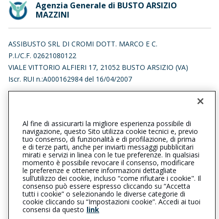
Agenzia Generale di BUSTO ARSIZIO
MAZZINI
ASSIBUSTO SRL DI CROMI DOTT. MARCO E C.
P.I./C.F. 02621080122
VIALE VITTORIO ALFIERI 17, 21052 BUSTO ARSIZIO (VA)
Iscr. RUI n.:A000162984 del 16/04/2007
0331634234
0331634234
bustoarsiziomazzini@cattolica.it
Al fine di assicurarti la migliore esperienza possibile di
navigazione, questo Sito utilizza cookie tecnici e, previo
assibusto@pec.it
tuo consenso, di funzionalità e di profilazione, di prima
e di terze parti, anche per inviarti messaggi pubblicitari
mirati e servizi in linea con le tue preferenze. In qualsiasi
SOCIAL
momento è possibile revocare il consenso, modificare
le preferenze e ottenere informazioni dettagliate
sull’utilizzo dei cookie, incluso “come rifiutare i cookie". Il
consenso può essere espresso cliccando su “Accetta
tutti i cookie” o selezionando le diverse categorie di
L’intermediario è soggetto al controllo dell’IVASS. Consulta il
cookie cliccando su “Impostazioni cookie”. Accedi ai tuoi
Registro RUI al seguente
link
consensi da questo
link