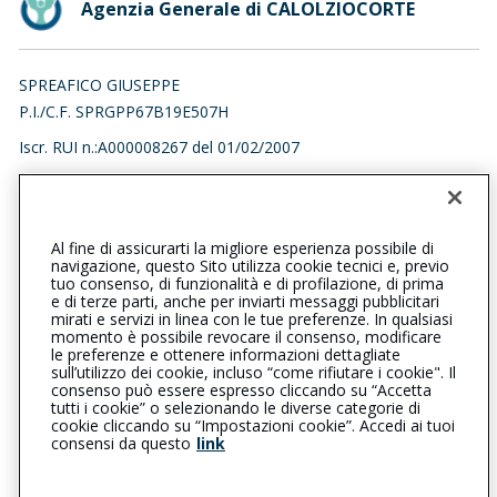
Agenzia Generale di CALOLZIOCORTE
SPREAFICO GIUSEPPE
P.I./C.F. SPRGPP67B19E507H
Iscr. RUI n.:A000008267 del 01/02/2007
0341641071
0341631924
calolziocorte@cattolica.it
Al fine di assicurarti la migliore esperienza possibile di
navigazione, questo Sito utilizza cookie tecnici e, previo
spreafico.giuseppe@legalmail.it
tuo consenso, di funzionalità e di profilazione, di prima
e di terze parti, anche per inviarti messaggi pubblicitari
mirati e servizi in linea con le tue preferenze. In qualsiasi
SOCIAL
momento è possibile revocare il consenso, modificare
le preferenze e ottenere informazioni dettagliate
sull’utilizzo dei cookie, incluso “come rifiutare i cookie". Il
consenso può essere espresso cliccando su “Accetta
tutti i cookie” o selezionando le diverse categorie di
L’intermediario è soggetto al controllo dell’IVASS. Consulta il
cookie cliccando su “Impostazioni cookie”. Accedi ai tuoi
Registro RUI al seguente
link
consensi da questo
link