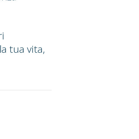
ri
a tua vita,