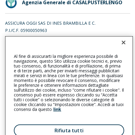
Agenzia Generale di CASALPUSTERLENGO
ASSICURA OGGI SAS DI INES BRAMBILLA E C.
P.I./C.F. 05900050963
VIALE EMILIA 3, 26841 CASALPUSTERLENGO (LO)
Iscr. RUI n.:A000231718 del 16/04/2007
Al fine di assicurarti la migliore esperienza possibile di
0377833239
0377802898
navigazione, questo Sito utilizza cookie tecnici e, previo
tuo consenso, di funzionalità e di profilazione, di prima
casalpusterlengo@cattolica.it
e di terze parti, anche per inviarti messaggi pubblicitari
mirati e servizi in linea con le tue preferenze. In qualsiasi
momento è possibile revocare il consenso, modificare
assicuraoggi@pec.it
le preferenze e ottenere informazioni dettagliate
sull’utilizzo dei cookie, incluso “come rifiutare i cookie". Il
consenso può essere espresso cliccando su “Accetta
tutti i cookie” o selezionando le diverse categorie di
L’intermediario è soggetto al controllo dell’IVASS. Consulta il
cookie cliccando su “Impostazioni cookie”. Accedi ai tuoi
Registro RUI al seguente
link
consensi da questo
link
Privacy
|
Cookie
|
Il Gruppo Generali
Rifiuta tutti