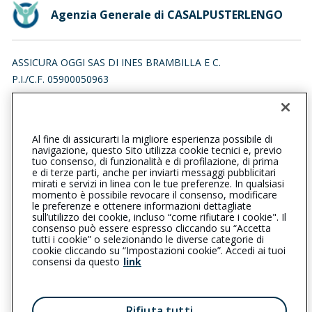
Agenzia Generale di CASALPUSTERLENGO
ASSICURA OGGI SAS DI INES BRAMBILLA E C.
P.I./C.F. 05900050963
VIALE EMILIA 3, 26841 CASALPUSTERLENGO (LO)
Iscr. RUI n.:A000231718 del 16/04/2007
Al fine di assicurarti la migliore esperienza possibile di
0377833239
0377802898
navigazione, questo Sito utilizza cookie tecnici e, previo
tuo consenso, di funzionalità e di profilazione, di prima
casalpusterlengo@cattolica.it
e di terze parti, anche per inviarti messaggi pubblicitari
mirati e servizi in linea con le tue preferenze. In qualsiasi
momento è possibile revocare il consenso, modificare
assicuraoggi@pec.it
le preferenze e ottenere informazioni dettagliate
sull’utilizzo dei cookie, incluso “come rifiutare i cookie". Il
consenso può essere espresso cliccando su “Accetta
tutti i cookie” o selezionando le diverse categorie di
L’intermediario è soggetto al controllo dell’IVASS. Consulta il
cookie cliccando su “Impostazioni cookie”. Accedi ai tuoi
Registro RUI al seguente
link
consensi da questo
link
Privacy
|
Cookie
|
Il Gruppo Generali
Rifiuta tutti