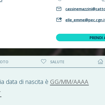
L)
cassinemazzini@cattol
elle_emme@pec.cgn.i
PRENDI
OTO
SALUTE
GG/MM/AAAA
ia data di nascita è