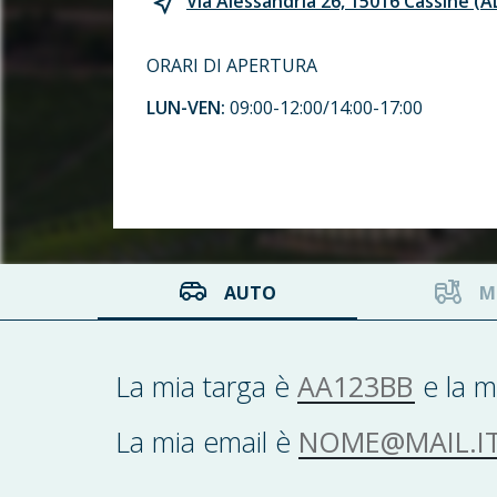
Via Alessandria 26, 15016 Cassine (A
ORARI DI APERTURA
LUN-VEN:
09:00-12:00/14:00-17:00
AUTO
M
AA123BB
La mia targa è
e la m
NOME@MAIL.IT
La mia email è