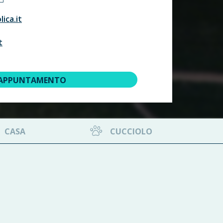
ica.it
t
 APPUNTAMENTO
CASA
CUCCIOLO