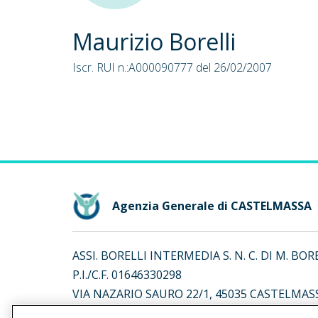
Maurizio Borelli
Iscr. RUI n.:A000090777 del 26/02/2007
Agenzia Generale di CASTELMASSA
ASSI. BORELLI INTERMEDIA S. N. C. DI M. BOR
P.I./C.F. 01646330298
VIA NAZARIO SAURO 22/1, 45035 CASTELMASS
Iscr. RUI n.:A000732845 del 07/07/2023