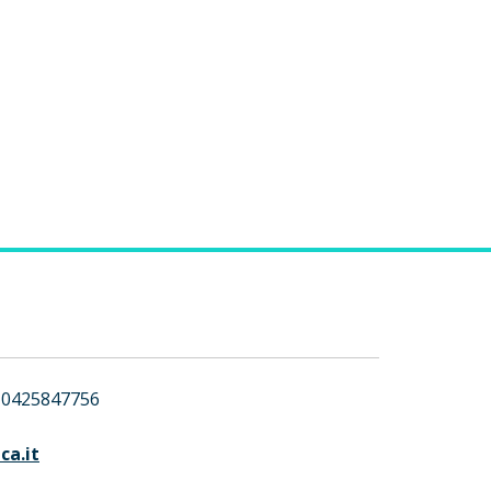
0425847756
ca.it