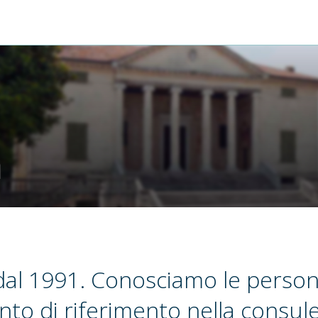
m
al 1991. Conosciamo le person
nto di riferimento nella consul