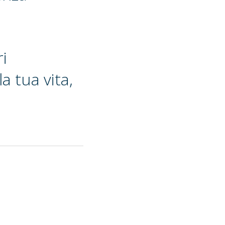
ri
a tua vita,