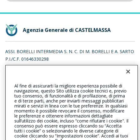
Agenzia Generale di CASTELMASSA
ASSI. BORELLI INTERMEDIA S. N. C. DI M. BORELLI E A. SARTO
P.I./C.F. 01646330298
VIA NAZARIO SAURO 22/1, 45035 CASTELMASSA (RO)
Iscr. RUI n.:A000732845 del 07/07/2023
Al fine di assicurarti la migliore esperienza possibile di
0425840177
0425847756
navigazione, questo Sito utilizza cookie tecnici e, previo
tuo consenso, di funzionalità e di profilazione, di prima
castelmassa@cattolica.it
e di terze parti, anche per inviarti messaggi pubblicitari
mirati e servizi in linea con le tue preferenze. In qualsiasi
momento è possibile revocare il consenso, modificare
assi.borelliintermediasnc@pec.it
le preferenze e ottenere informazioni dettagliate
sull’utilizzo dei cookie, incluso “come rifiutare i cookie". Il
consenso può essere espresso cliccando su “Accetta
tutti i cookie” o selezionando le diverse categorie di
L’intermediario è soggetto al controllo dell’IVASS. Consulta il
cookie cliccando su “Impostazioni cookie”. Accedi ai tuoi
Registro RUI al seguente
link