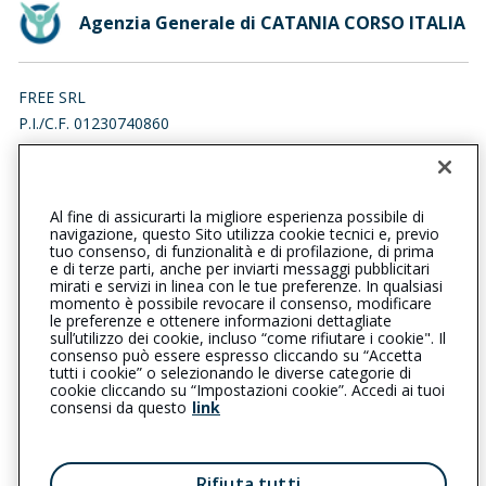
Agenzia Generale di CATANIA CORSO ITALIA
FREE SRL
P.I./C.F. 01230740860
VIA LEONARDO DA VINCI 35, 94018 TROINA (EN)
Iscr. RUI n.:A000549262 del 17/05/2016
Al fine di assicurarti la migliore esperienza possibile di
0935656004
navigazione, questo Sito utilizza cookie tecnici e, previo
tuo consenso, di funzionalità e di profilazione, di prima
cataniacorsoitalia@cattolica.it
e di terze parti, anche per inviarti messaggi pubblicitari
mirati e servizi in linea con le tue preferenze. In qualsiasi
momento è possibile revocare il consenso, modificare
freesrl@pec.net
le preferenze e ottenere informazioni dettagliate
sull’utilizzo dei cookie, incluso “come rifiutare i cookie". Il
consenso può essere espresso cliccando su “Accetta
tutti i cookie” o selezionando le diverse categorie di
L’intermediario è soggetto al controllo dell’IVASS. Consulta il
cookie cliccando su “Impostazioni cookie”. Accedi ai tuoi
Registro RUI al seguente
link
consensi da questo
link
Privacy
|
Cookie
|
Il Gruppo Generali
Rifiuta tutti