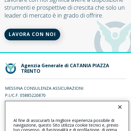
strumenti e prospettive di crescita che solo un
leader di mercato è in grado di offrire.
LAVORA CON NOI
Agenzia Generale di CATANIA PIAZZA
TRENTO
MESSINA CONSULENZA ASSICURAZIONI
P.I./C.F. 05885220870
PIAZZA TRENTO 9, 95128 CATANIA (CT)
Iscr. RUI n.:A000697794 del 16/12/2021
Al fine di assicurarti la migliore esperienza possibile di
0957151608
0957365524
navigazione, questo Sito utilizza cookie tecnici e, previo
tuo consenso, di funzionalità e di profilazione, di prima