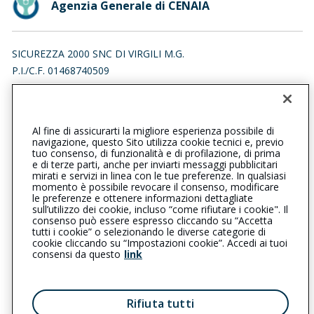
Agenzia Generale di CENAIA
SICUREZZA 2000 SNC DI VIRGILI M.G.
P.I./C.F. 01468740509
VIA GIAN BATTISTA QUEIROLO 23, 56125 PISA (PI)
Iscr. RUI n.:A000073582 del 19/03/2007
Al fine di assicurarti la migliore esperienza possibile di
050642224
050642224
navigazione, questo Sito utilizza cookie tecnici e, previo
tuo consenso, di funzionalità e di profilazione, di prima
cenaia@cattolica.it
e di terze parti, anche per inviarti messaggi pubblicitari
mirati e servizi in linea con le tue preferenze. In qualsiasi
momento è possibile revocare il consenso, modificare
sicurezza2000@pec.it
le preferenze e ottenere informazioni dettagliate
sull’utilizzo dei cookie, incluso “come rifiutare i cookie". Il
consenso può essere espresso cliccando su “Accetta
tutti i cookie” o selezionando le diverse categorie di
L’intermediario è soggetto al controllo dell’IVASS. Consulta il
cookie cliccando su “Impostazioni cookie”. Accedi ai tuoi
Registro RUI al seguente
link
consensi da questo
link
Privacy
|
Cookie
|
Il Gruppo Generali
Rifiuta tutti