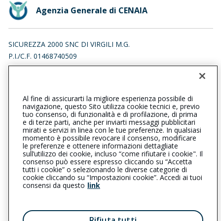
Agenzia Generale di CENAIA
SICUREZZA 2000 SNC DI VIRGILI M.G.
P.I./C.F. 01468740509
VIA GIAN BATTISTA QUEIROLO 23, 56125 PISA (PI)
Iscr. RUI n.:A000073582 del 19/03/2007
Al fine di assicurarti la migliore esperienza possibile di
050642224
050642224
navigazione, questo Sito utilizza cookie tecnici e, previo
tuo consenso, di funzionalità e di profilazione, di prima
cenaia@cattolica.it
e di terze parti, anche per inviarti messaggi pubblicitari
mirati e servizi in linea con le tue preferenze. In qualsiasi
momento è possibile revocare il consenso, modificare
sicurezza2000@pec.it
le preferenze e ottenere informazioni dettagliate
sull’utilizzo dei cookie, incluso “come rifiutare i cookie". Il
consenso può essere espresso cliccando su “Accetta
tutti i cookie” o selezionando le diverse categorie di
L’intermediario è soggetto al controllo dell’IVASS. Consulta il
cookie cliccando su “Impostazioni cookie”. Accedi ai tuoi
Registro RUI al seguente
link
consensi da questo
link
Privacy
|
Cookie
|
Il Gruppo Generali
Rifiuta tutti