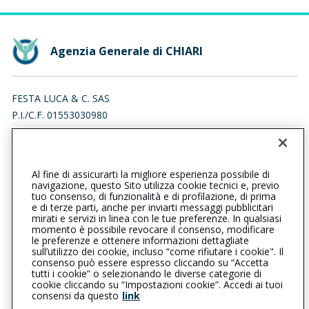
Agenzia Generale di CHIARI
FESTA LUCA & C. SAS
P.I./C.F. 01553030980
VIA AVIS 1, 25032 CHIARI (BS)
Iscr. RUI n.:A000096641 del 16/04/2007
Al fine di assicurarti la migliore esperienza possibile di
030712144
0307002500
navigazione, questo Sito utilizza cookie tecnici e, previo
tuo consenso, di funzionalità e di profilazione, di prima
chiari@cattolica.it
e di terze parti, anche per inviarti messaggi pubblicitari
mirati e servizi in linea con le tue preferenze. In qualsiasi
momento è possibile revocare il consenso, modificare
festalucasas@legalmail.it
le preferenze e ottenere informazioni dettagliate
sull’utilizzo dei cookie, incluso “come rifiutare i cookie". Il
consenso può essere espresso cliccando su “Accetta
tutti i cookie” o selezionando le diverse categorie di
L’intermediario è soggetto al controllo dell’IVASS. Consulta il
cookie cliccando su “Impostazioni cookie”. Accedi ai tuoi
Registro RUI al seguente
link
consensi da questo
link