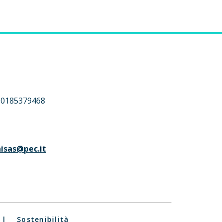
0185379468
nisas@pec.it
|
Sostenibilità