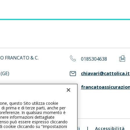
NO FRANCATO & C.
0185304638
(GE)
chiavari@cattolica.it
francatoassicurazio
ASS. Consulta il Registro RUI
ione, questo Sito utilizza cookie
, di prima e di terze parti, anche per
ue preferenze. In qualsiasi momento è
enere informazioni dettagliate
consenso può essere espresso cliccando
 di cookie cliccando su “Impostazioni
ali
|
Reclami
|
Note legali
|
Accessibilità