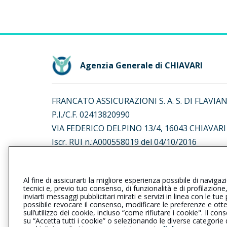
Agenzia Generale di CHIAVARI
FRANCATO ASSICURAZIONI S. A. S. DI FLAVIA
P.I./C.F. 02413820990
VIA FEDERICO DELPINO 13/4, 16043 CHIAVARI 
Iscr. RUI n.:A000558019 del 04/10/2016
L’intermediario è soggetto al controllo dell’IV
Al fine di assicurarti la migliore esperienza possibile di navigaz
al seguente
link
tecnici e, previo tuo consenso, di funzionalità e di profilazione
inviarti messaggi pubblicitari mirati e servizi in linea con le t
possibile revocare il consenso, modificare le preferenze e ott
sull’utilizzo dei cookie, incluso “come rifiutare i cookie". Il 
su “Accetta tutti i cookie” o selezionando le diverse categorie
Privacy
|
Cookie
|
Il Gruppo Gener