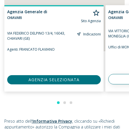
Agenzia Generale di
Agenzia G
CHIAVARI
CHIAVARI
Sito Agenzia
VIA VITTORI
VIA FEDERICO DELPINO 13/4, 16043,
Indicazioni
MONEGLIA (
CHIAVARI (GE)
Uffici di MO
Agenti:
FRANCATO FLAVIANO
AGENZIA SELEZIONATA
Preso atto dell
’Informativa Privacy
, cliccando su «Richiedi
appuntamento» autorizzo la Compagnia a utilizzare i miei dati