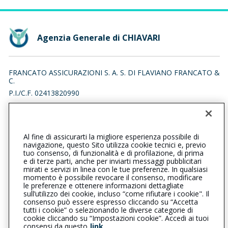
Agenzia Generale di CHIAVARI
FRANCATO ASSICURAZIONI S. A. S. DI FLAVIANO FRANCATO &
C.
P.I./C.F. 02413820990
VIA FEDERICO DELPINO 13/4, 16043 CHIAVARI (GE)
Iscr. RUI n.:A000558019 del 04/10/2016
Al fine di assicurarti la migliore esperienza possibile di
0185304638
0185379468
navigazione, questo Sito utilizza cookie tecnici e, previo
tuo consenso, di funzionalità e di profilazione, di prima
chiavari@cattolica.it
e di terze parti, anche per inviarti messaggi pubblicitari
mirati e servizi in linea con le tue preferenze. In qualsiasi
momento è possibile revocare il consenso, modificare
francatoassicurazionisas@pec.it
le preferenze e ottenere informazioni dettagliate
sull’utilizzo dei cookie, incluso “come rifiutare i cookie". Il
consenso può essere espresso cliccando su “Accetta
tutti i cookie” o selezionando le diverse categorie di
L’intermediario è soggetto al controllo dell’IVASS. Consulta il
cookie cliccando su “Impostazioni cookie”. Accedi ai tuoi
Registro RUI al seguente
link
consensi da questo
link