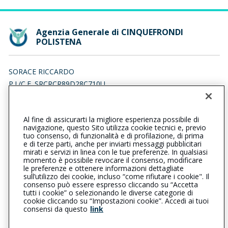
Agenzia Generale di CINQUEFRONDI
POLISTENA
SORACE RICCARDO
P.I./C.F. SRCRCR89D28C710U
Iscr. RUI n.:A000536249 del 20/09/2016
Al fine di assicurarti la migliore esperienza possibile di
0966941794
navigazione, questo Sito utilizza cookie tecnici e, previo
tuo consenso, di funzionalità e di profilazione, di prima
cinquefrondipolistena@cattolica.it
e di terze parti, anche per inviarti messaggi pubblicitari
mirati e servizi in linea con le tue preferenze. In qualsiasi
momento è possibile revocare il consenso, modificare
amministrazione@pec.easy1insurance.it
le preferenze e ottenere informazioni dettagliate
sull’utilizzo dei cookie, incluso “come rifiutare i cookie". Il
consenso può essere espresso cliccando su “Accetta
tutti i cookie” o selezionando le diverse categorie di
L’intermediario è soggetto al controllo dell’IVASS. Consulta il
cookie cliccando su “Impostazioni cookie”. Accedi ai tuoi
Registro RUI al seguente
link
consensi da questo
link