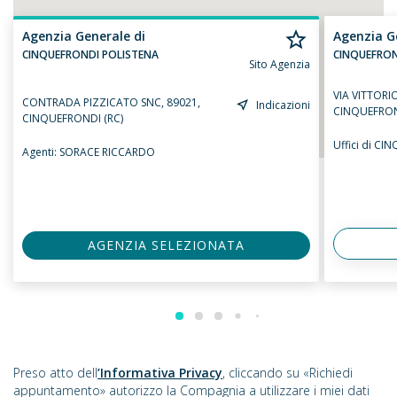
Agenzia Generale di
Agenzia G
CINQUEFRONDI POLISTENA
CINQUEFRON
Sito Agenzia
VIA VITTORI
CONTRADA PIZZICATO SNC, 89021,
Indicazioni
CINQUEFRON
CINQUEFRONDI (RC)
Uffici di C
Agenti:
SORACE RICCARDO
AGENZIA SELEZIONATA
Preso atto dell
’Informativa Privacy
, cliccando su «Richiedi
appuntamento» autorizzo la Compagnia a utilizzare i miei dati