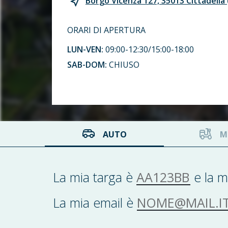
Borgo Vicenza 127, 35013 Cittadella 
ORARI DI APERTURA
LUN-VEN:
09:00-12:30/15:00-18:00
SAB-DOM:
CHIUSO
AUTO
M
AA123BB
La mia targa è
e la m
NOME@MAIL.IT
La mia email è