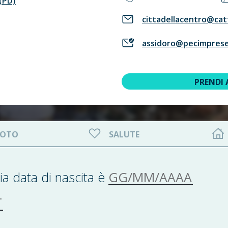
(PD)
cittadellacentro@catt
assidoro@pecimprese
PRENDI
OTO
SALUTE
GG/MM/AAAA
ia data di nascita è