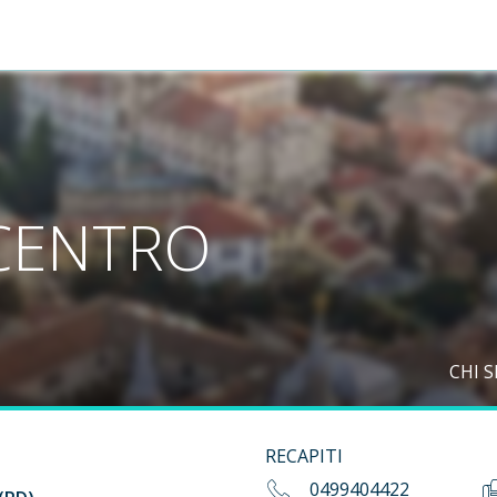
 CENTRO
CHI 
RECAPITI
0499404422