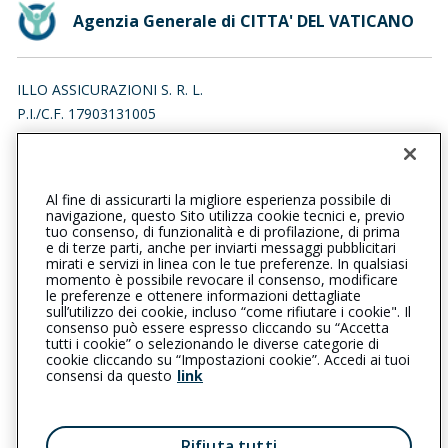
Agenzia Generale di CITTA' DEL VATICANO
ILLO ASSICURAZIONI S. R. L.
P.I./C.F. 17903131005
VIA DEL MASCHERINO 2, 00193 ROMA (RM)
Iscr. RUI n.:A000769052 del 27/01/2025
Al fine di assicurarti la migliore esperienza possibile di
0689563251
navigazione, questo Sito utilizza cookie tecnici e, previo
tuo consenso, di funzionalità e di profilazione, di prima
cittadelvaticano@cattolica.it
e di terze parti, anche per inviarti messaggi pubblicitari
mirati e servizi in linea con le tue preferenze. In qualsiasi
momento è possibile revocare il consenso, modificare
illo@pecimprese.it
le preferenze e ottenere informazioni dettagliate
sull’utilizzo dei cookie, incluso “come rifiutare i cookie". Il
consenso può essere espresso cliccando su “Accetta
tutti i cookie” o selezionando le diverse categorie di
L’intermediario è soggetto al controllo dell’IVASS. Consulta il
cookie cliccando su “Impostazioni cookie”. Accedi ai tuoi
Registro RUI al seguente
link
consensi da questo
link
Privacy
|
Cookie
|
Il Gruppo Generali
Rifiuta tutti