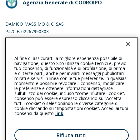
Agenzia Generale di CODROIPO
DAMICO MASSIMO & C. SAS
P.I./C.F. 02267990303
VIALE FRANCESCO DUODO 39/5, 33033 CODROIPO (UD)
Iscr. RUI n.:A000172958 del 06/08/2007
Al fine di assicurarti la migliore esperienza possibile di
0432904050
0432905652
navigazione, questo Sito utilizza cookie tecnici e, previo
tuo consenso, di funzionalità e di profilazione, di prima
codroipo@cattolica.it
e di terze parti, anche per inviarti messaggi pubblicitari
mirati e servizi in linea con le tue preferenze. In qualsiasi
momento è possibile revocare il consenso, modificare
damicomassimosas@pec.it
le preferenze e ottenere informazioni dettagliate
sull’utilizzo dei cookie, incluso “come rifiutare i cookie". Il
consenso può essere espresso cliccando su “Accetta
tutti i cookie” o selezionando le diverse categorie di
L’intermediario è soggetto al controllo dell’IVASS. Consulta il
cookie cliccando su “Impostazioni cookie”. Accedi ai tuoi
Registro RUI al seguente
link
consensi da questo
link
Privacy
|
Cookie
|
Il Gruppo Generali
Rifiuta tutti