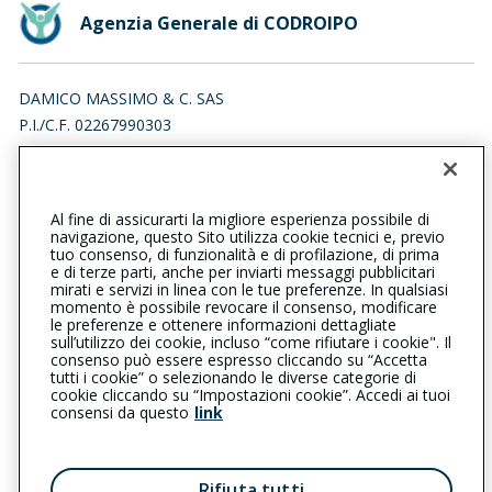
Agenzia Generale di CODROIPO
DAMICO MASSIMO & C. SAS
P.I./C.F. 02267990303
VIALE FRANCESCO DUODO 39/5, 33033 CODROIPO (UD)
Iscr. RUI n.:A000172958 del 06/08/2007
Al fine di assicurarti la migliore esperienza possibile di
0432904050
0432905652
navigazione, questo Sito utilizza cookie tecnici e, previo
tuo consenso, di funzionalità e di profilazione, di prima
codroipo@cattolica.it
e di terze parti, anche per inviarti messaggi pubblicitari
mirati e servizi in linea con le tue preferenze. In qualsiasi
momento è possibile revocare il consenso, modificare
damicomassimosas@pec.it
le preferenze e ottenere informazioni dettagliate
sull’utilizzo dei cookie, incluso “come rifiutare i cookie". Il
consenso può essere espresso cliccando su “Accetta
tutti i cookie” o selezionando le diverse categorie di
L’intermediario è soggetto al controllo dell’IVASS. Consulta il
cookie cliccando su “Impostazioni cookie”. Accedi ai tuoi
Registro RUI al seguente
link
consensi da questo
link
Privacy
|
Cookie
|
Il Gruppo Generali
Rifiuta tutti