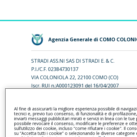
Agenzia Generale di COMO COLON
STRADI ASS.NI SAS DI STRADI E. & C.
P.I./C.F. 02384730137
VIA COLONIOLA 22, 22100 COMO (CO)
Iscr. RUI n.:A000123091 del 16/04/2007
L’intermediario è soggetto al controllo dell’IV
Al fine di assicurarti la migliore esperienza possibile di navigaz
al seguente
link
tecnici e, previo tuo consenso, di funzionalità e di profilazione
inviarti messaggi pubblicitari mirati e servizi in linea con le t
possibile revocare il consenso, modificare le preferenze e ott
sull’utilizzo dei cookie, incluso “come rifiutare i cookie". Il 
su “Accetta tutti i cookie” o selezionando le diverse categorie
Privacy
|
Cookie
|
Il Gruppo Gener