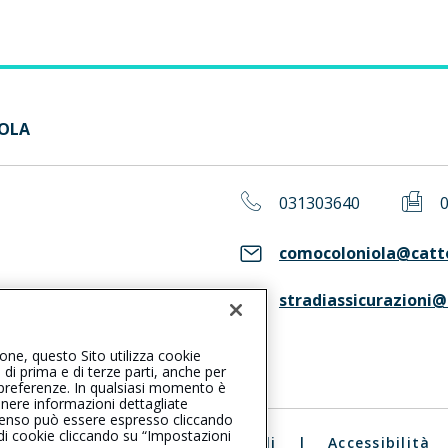
IOLA
031303640
comocoloniola@catto
stradiassicurazioni@t
ASS. Consulta il Registro RUI
ione, questo Sito utilizza cookie
, di prima e di terze parti, anche per
ue preferenze. In qualsiasi momento è
enere informazioni dettagliate
consenso può essere espresso cliccando
 di cookie cliccando su “Impostazioni
ali
|
Reclami
|
Note legali
|
Accessibilità