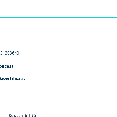
031303640
lica.it
icertifica.it
|
Sostenibilità