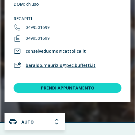
DOM:
chiuso
RECAPITI
0499501699
0499501699
conselveduomo@cattolica.it
baraldo.maurizio@pec.buffetti.it
PRENDI APPUNTAMENTO
AUTO