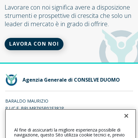
Lavorare con noi significa avere a disposizione
strumenti e prospettive di crescita che solo un
leader di mercato è in grado di offrire.
LAVORA CON NOI
Agenzia Generale di CONSELVE DUOMO
BARALDO MAURIZIO
P.I./C.F. BRLMRZ65P02F382P
Iscr. RUI n.:A000002641 del 01/02/2007
Al fine di assicurarti la migliore esperienza possibile di
0499501699
0499501699
navigazione, questo Sito utilizza cookie tecnici e, previo