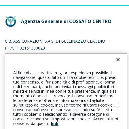
Agenzia Generale di COSSATO CENTRO
C.B. ASSICURAZIONI S.A.S. DI BELLINAZZO CLAUDIO
P.I./C.F. 02151300023
VIA GIUSEPPE GARIBALDI 176, 13899 PRALUNGO (BI)
Iscr. RUI n.:A000109286 del 01/06/2007
Al fine di assicurarti la migliore esperienza possibile di
0159840144
0159840144
navigazione, questo Sito utilizza cookie tecnici e, previo
tuo consenso, di funzionalità e di profilazione, di prima
cossatocentro@cattolica.it
e di terze parti, anche per inviarti messaggi pubblicitari
mirati e servizi in linea con le tue preferenze. In qualsiasi
momento è possibile revocare il consenso, modificare
cbassicurazionisas@pec.it
le preferenze e ottenere informazioni dettagliate
sull’utilizzo dei cookie, incluso “come rifiutare i cookie". Il
consenso può essere espresso cliccando su “Accetta
tutti i cookie” o selezionando le diverse categorie di
L’intermediario è soggetto al controllo dell’IVASS. Consulta il
cookie cliccando su “Impostazioni cookie”. Accedi ai tuoi
Registro RUI al seguente
link
consensi da questo
link