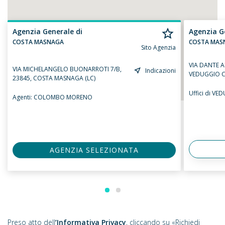
Agenzia Generale di
Agenzia G
COSTA MASNAGA
COSTA MAS
Sito Agenzia
VIA DANTE AL
VIA MICHELANGELO BUONARROTI 7/B,
Indicazioni
VEDUGGIO 
23845, COSTA MASNAGA (LC)
Uffici di VE
Agenti:
COLOMBO MORENO
AGENZIA SELEZIONATA
Preso atto dell
’Informativa Privacy
, cliccando su «Richiedi