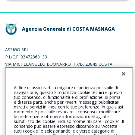
Agenzia Generale di COSTA MASNAGA
ASSIGO SRL
P.I./C.F. 03472860133
VIA MICHELANGELO BUONARROTI 7/B, 23845 COSTA
MASNAGA (LC)
Iscr. RUI n.:A000457182 del 16/04/2007
Al fine di assicurarti la migliore esperienza possibile di
031874966
0318570028
navigazione, questo Sito utilizza cookie tecnici e, previo
tuo consenso, di funzionalità e di profilazione, di prima
costamasnaga@cattolica.it
e di terze parti, anche per inviarti messaggi pubblicitari
mirati e servizi in linea con le tue preferenze. In qualsiasi
momento è possibile revocare il consenso, modificare
assigo@legalmail.it
le preferenze e ottenere informazioni dettagliate
sull’utilizzo dei cookie, incluso “come rifiutare i cookie". Il
consenso può essere espresso cliccando su “Accetta
tutti i cookie” o selezionando le diverse categorie di
L’intermediario è soggetto al controllo dell’IVASS. Consulta il