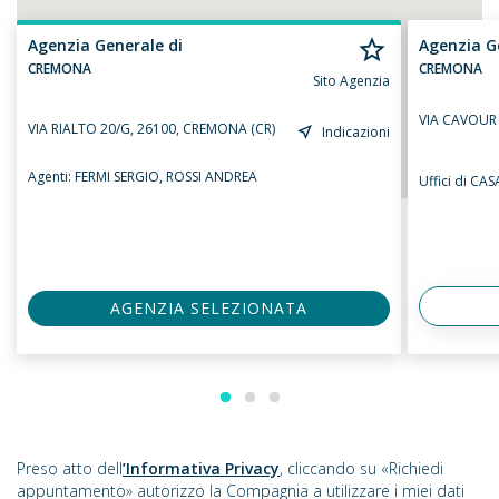
Agenzia Generale di
Agenzia G
CREMONA
CREMONA
Sito Agenzia
VIA CAVOUR 6
VIA RIALTO 20/G, 26100, CREMONA (CR)
Indicazioni
Agenti:
FERMI SERGIO,
ROSSI ANDREA
Uffici di C
AGENZIA SELEZIONATA
Preso atto dell
’Informativa Privacy
, cliccando su «Richiedi
appuntamento» autorizzo la Compagnia a utilizzare i miei dati