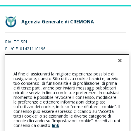
Agenzia Generale di CREMONA
RIALTO SRL
P.I./C.F. 01421110196
VIA RIALTO 20/G, 26100 CREMONA (CR)
Iscr. RUI n.:A000217910 del 16/04/2007
Al fine di assicurarti la migliore esperienza possibile di
0372437494
0372450926
navigazione, questo Sito utilizza cookie tecnici e, previo
tuo consenso, di funzionalità e di profilazione, di prima
cremona@cattolica.it
e di terze parti, anche per inviarti messaggi pubblicitari
mirati e servizi in linea con le tue preferenze. In qualsiasi
momento è possibile revocare il consenso, modificare
rialtosrl@raccomandata-ar.com
le preferenze e ottenere informazioni dettagliate
sull’utilizzo dei cookie, incluso “come rifiutare i cookie". Il
consenso può essere espresso cliccando su “Accetta
tutti i cookie” o selezionando le diverse categorie di
L’intermediario è soggetto al controllo dell’IVASS. Consulta il
cookie cliccando su “Impostazioni cookie”. Accedi ai tuoi
Registro RUI al seguente
link
consensi da questo
link