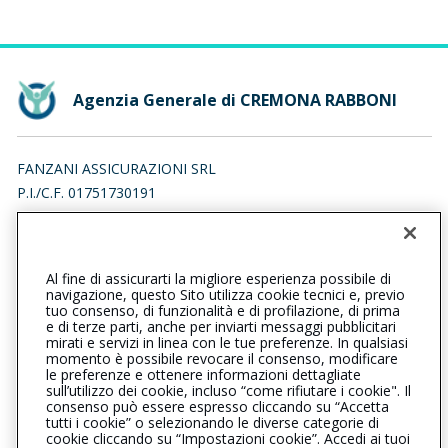
Agenzia Generale di CREMONA RABBONI
FANZANI ASSICURAZIONI SRL
P.I./C.F. 01751730191
VIA GIUSEPPE RABBONI 3, 26100 CREMONA (CR)
Iscr. RUI n.:A000687016 del 07/06/2021
Al fine di assicurarti la migliore esperienza possibile di
037221354
037221354
navigazione, questo Sito utilizza cookie tecnici e, previo
tuo consenso, di funzionalità e di profilazione, di prima
cremonarabboni@cattolica.it
e di terze parti, anche per inviarti messaggi pubblicitari
mirati e servizi in linea con le tue preferenze. In qualsiasi
momento è possibile revocare il consenso, modificare
fanzaniassicurazionisrl@pec.it
le preferenze e ottenere informazioni dettagliate
sull’utilizzo dei cookie, incluso “come rifiutare i cookie". Il
consenso può essere espresso cliccando su “Accetta
tutti i cookie” o selezionando le diverse categorie di
L’intermediario è soggetto al controllo dell’IVASS. Consulta il
cookie cliccando su “Impostazioni cookie”. Accedi ai tuoi
Registro RUI al seguente
link